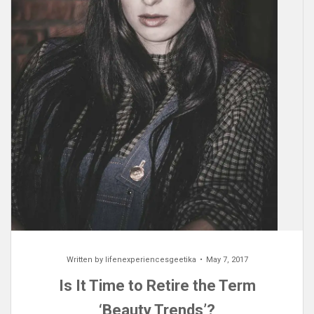
Written by
lifenexperiencesgeetika
May 7, 2017
Is It Time to Retire the Term
‘Beauty Trends’?