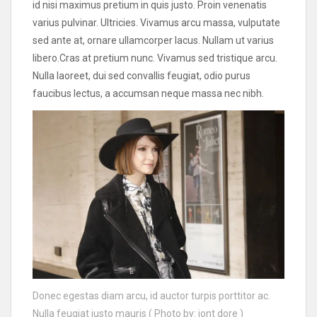
id nisi maximus pretium in quis justo. Proin venenatis
varius pulvinar. Ultricies. Vivamus arcu massa, vulputate
sed ante at, ornare ullamcorper lacus. Nullam ut varius
libero.Cras at pretium nunc. Vivamus sed tristique arcu.
Nulla laoreet, dui sed convallis feugiat, odio purus
faucibus lectus, a accumsan neque massa nec nibh.
Donec egestas diam arcu, id auctor turpis porttitor ac.
Nulla feugiat justo mauris ( Photo by: jont dore )