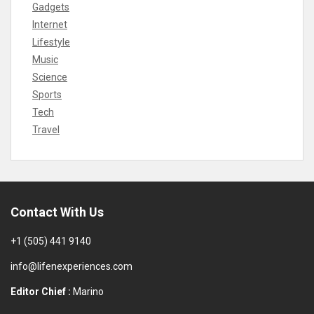
Gadgets
Internet
Lifestyle
Music
Science
Sports
Tech
Travel
Contact With Us
+1 (505) 441 9140
info@lifenexperiences.com
Editor Chief :
Marino