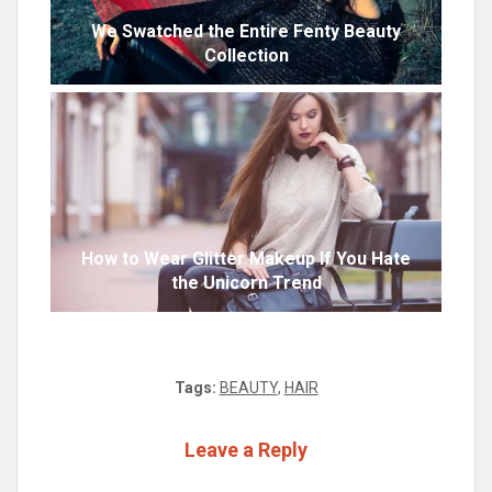
We Swatched the Entire Fenty Beauty
Collection
How to Wear Glitter Makeup If You Hate
the Unicorn Trend
Tags:
BEAUTY
,
HAIR
Leave a Reply